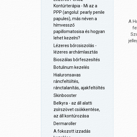
Kontúrterápia - Mi az a
PPP (angolul: pearly penile
papules), más néven a
A Ho
hímvessző
fe
papillomatosisa és hogyan
Szo
lehet kezelni?
jell
Lézeres bőrcsiszolás -
lézeres archámlasztás
Bioszálas bőrfeszesítés
Botulinum kezelés
Hialuronsavas
ráncfeltöltés,
ránctalanítás, ajakfeltöltés
Skinbooster
Belkyra - az áll alatti
zsírszövet csökkentése,
az áll kontúrozása
Dermaroller
A fokozott izzadás