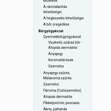
kezelése
A ránctalanítás
lehetőségei
A hegkezelés lehetőségei
A bőr öregedése
Bőrgyógyászat
Gyermekbőrgyógyászat
Viszkető, száraz bőr -
Atopiás dermatitis
Anyajegy
Körömeltérések
Szemölcs
Anyajegy szűrés,
Melanoma szűrés
Szemölcs
Fibroma (futószemölcs)
Atopiás dermatitis
Pikkelysömör, psoriasis
Akne, pattanás