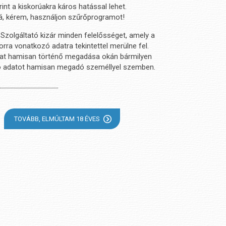
rint a kiskorúakra káros hatással lehet.
zá, kérem, használjon szűrőprogramot!
 Szolgáltató kizár minden felelősséget, amely a
rra vonatkozó adatra tekintettel merülne fel.
adat hamisan történő megadása okán bármilyen
atkozó adatot hamisan megadó személlyel szemben.
TOVÁBB, ELMÚLTAM 18 ÉVES