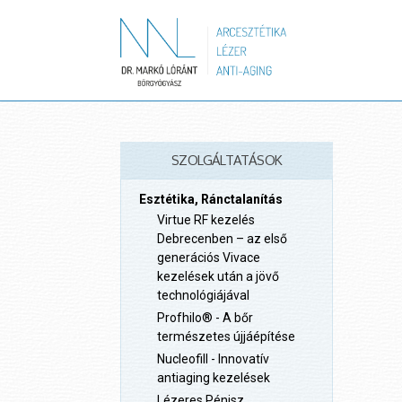
SZOLGÁLTATÁSOK
Esztétika, Ránctalanítás
Virtue RF kezelés
Debrecenben – az első
generációs Vivace
kezelések után a jövő
technológiájával
Profhilo® - A bőr
természetes újjáépítése
Nucleofill - Innovatív
antiaging kezelések
Lézeres Pénisz