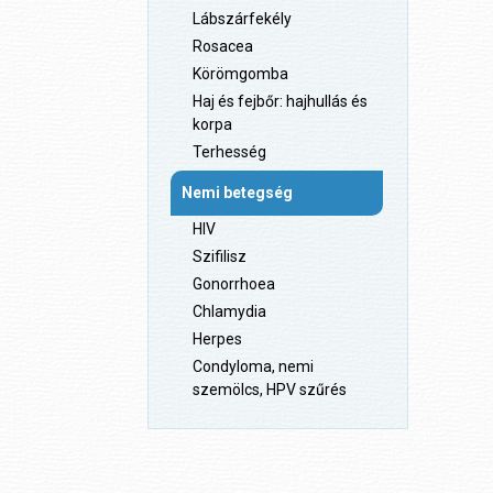
Lábszárfekély
Rosacea
Körömgomba
Haj és fejbőr: hajhullás és
korpa
Terhesség
Nemi betegség
HIV
Szifilisz
Gonorrhoea
Chlamydia
Herpes
Condyloma, nemi
szemölcs, HPV szűrés