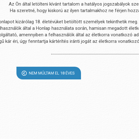
Az Ön által letölteni kívánt tartalom a hatályos jogszabályok sze
Ha szeretné, hogy kiskorú az ilyen tartalmakhoz ne férjen hoz
nlapot kizárólag 18. életévüket betöltött személyek tekinthetik meg.
lhasználók által a Honlap használata során, hamisan megadott életko
lgáltató, amennyiben a felhasználók által az életkorra vonatkozó 
egű kár éri, úgy fenntartja kártérítés iránti jogát az életkorra von
NEM MÚLTAM EL 18 ÉVES