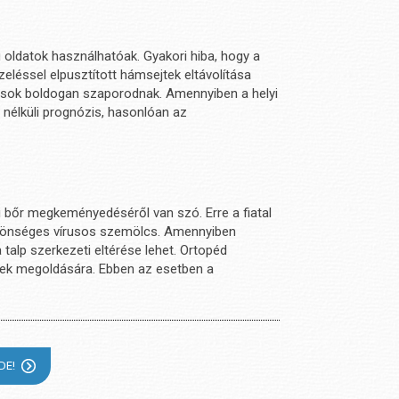
oldatok használhatóak. Gyakori hiba, hogy a
eléssel elpusztított hámsejtek eltávolítása
rusok boldogan szaporodnak. Amennyiben a helyi
 nélküli prognózis, hasonlóan az
i bőr megkeményedéséről van szó. Erre a fiatal
 közönséges vírusos szemölcs. Amennyiben
alp szerkezeti eltérése lehet. Ortopéd
ések megoldására. Ebben az esetben a
DE!