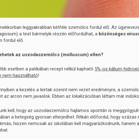
mekkorban leggyakrabban kétféle szemölcs fordul elő. Az úgynevez
giosum) a test bármelyik részén előfordulhat, a
közönséges vírus
n fordul elő.
tehetek az uszodaszemölcs (molluscum) ellen?
ébb esetben a patikában recept nélkül kapható
5%-os kálium-hidroxid
n nem használható
!
yiben a kezelés a leirtak szerint nem vezet eredményre, a szemölcs
t az arcon nem javaslok. Ebben az lokalizációban láttam már indoko
unk kell, hogy az uszodaszemölcs hajlamos spontán is meggyógyulni.
ában a betegség gyorsan elterjedhet. Ritkán előfordul, hogy százas 
lémás, hiszen nemcsak az iskolában kell magyarázkodnunk, hanem a g
hat.