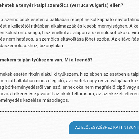
tehetek a tenyéri-talpi szemölcs (verruca vulgaris) ellen?
b szemölcsök esetén a patikában recept nélkül kapható savtartalmú 
ést a kelletétől ritkábban alkalmazzák és kisebb mennyiségben. A kez
tén kulcsfontosságú, hisz enélkül az alapon a szemölcsöt okozó ví
és nem hatásos, a szemölcs eltávolítása jöhet szóba. Az eltávolítás
daszemölcsökhöz, bizonytalan.
mekem talpán tyúkszem van. Mi a teendő?
ekek esetén ritkán alakul ki tyúkszem, hisz ebben az esetben a talp
or miatt általában nincs elég idő, az esetek nagy része valójában
eg bőrkeményedésről van szó, ennek oka nem megfelelő cipő vagy a t
rvos felkeresése javasolt az okok feltárására, az szerkezeti eltér
eményedés kezelése másodlagos.
AZ ELŐJEGYZÉSHEZ KATTINTSON I