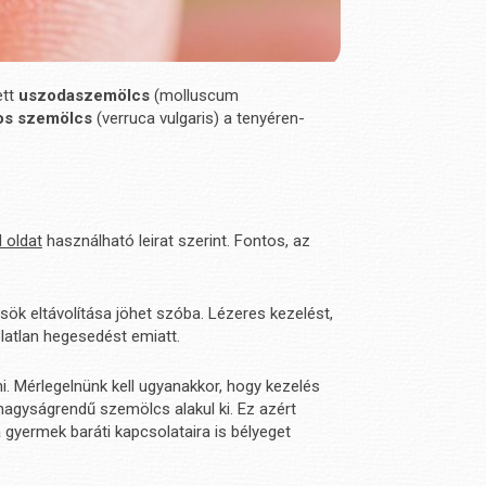
ett
uszodaszemölcs
(molluscum
os szemölcs
(verruca vulgaris) a tenyéren-
 oldat
használható leirat szerint. Fontos, az
ök eltávolítása jöhet szóba. Lézeres kezelést,
latlan hegesedést emiatt.
 Mérlegelnünk kell ugyanakkor, hogy kezelés
nagyságrendű szemölcs alakul ki. Ez azért
yermek baráti kapcsolataira is bélyeget