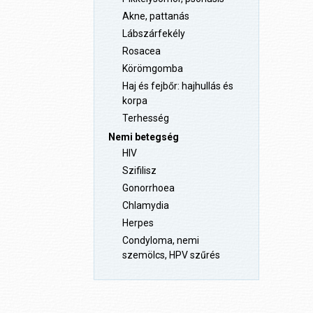
Akne, pattanás
Lábszárfekély
Rosacea
Körömgomba
Haj és fejbőr: hajhullás és
korpa
Terhesség
Nemi betegség
HIV
Szifilisz
Gonorrhoea
Chlamydia
Herpes
Condyloma, nemi
szemölcs, HPV szűrés